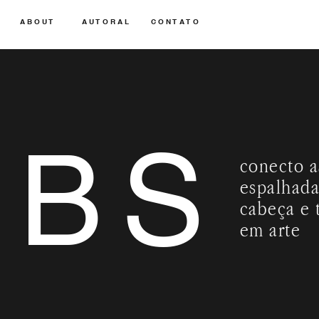
A B O U T
A U T O R A L
C O N T A T O
OBS
conecto a
espalhada
cabeça e 
em arte