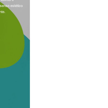
senso estético
nte.