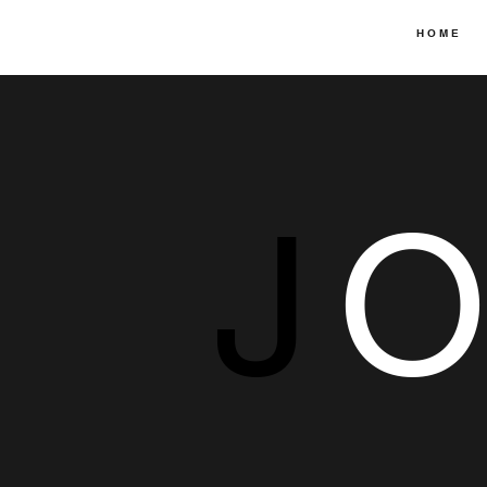
H O M E
J