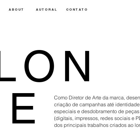
A B O U T
A U T O R A L
C O N T A T O
LON
NE
Como Diretor de Arte da marca, desen
criação de campanhas até identidade vi
especiais e desdobramento de peças g
(digitais, impressos, redes sociais e 
dos principais trabalhos criados ao lo