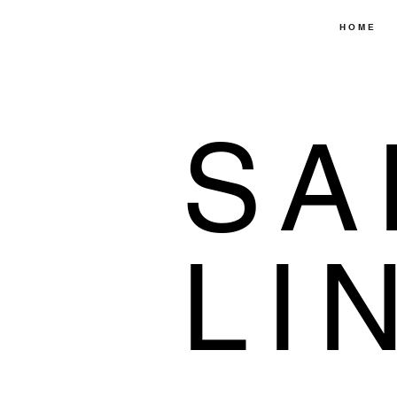
H O M E
SA
LI